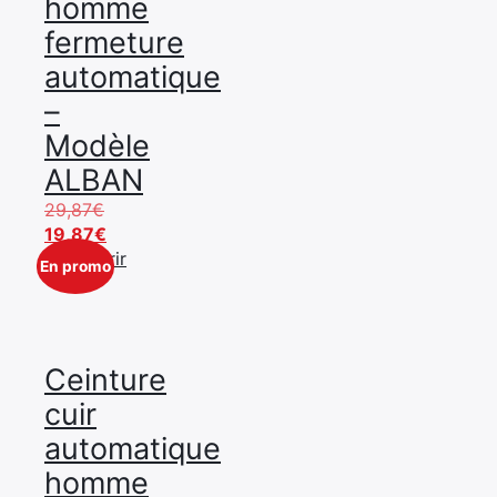
homme
fermeture
automatique
–
Modèle
ALBAN
Le
29,87
€
prix
Le
19,87
€
initial
prix
Découvrir
En promo
était :
actuel
29,87€.
est :
19,87€.
Ceinture
cuir
automatique
homme