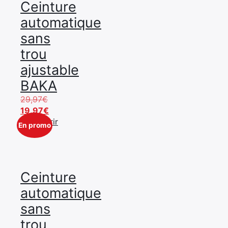
Ceinture
automatique
sans
trou
ajustable
BAKA
Le
29,97
€
prix
Le
19,97
€
initial
prix
Découvrir
En promo
était :
actuel
29,97€.
est :
19,97€.
Ceinture
automatique
sans
trou