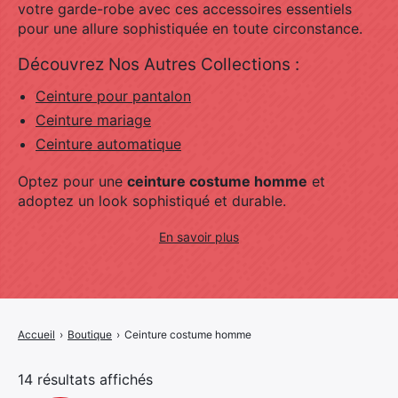
votre garde-robe avec ces accessoires essentiels
pour une allure sophistiquée en toute circonstance.
Découvrez Nos Autres Collections :
Ceinture pour pantalon
Ceinture mariage
Ceinture automatique
Optez pour une
ceinture costume homme
et
adoptez un look sophistiqué et durable.
En savoir plus
Accueil
›
Boutique
›
Ceinture costume homme
T
14 résultats affichés