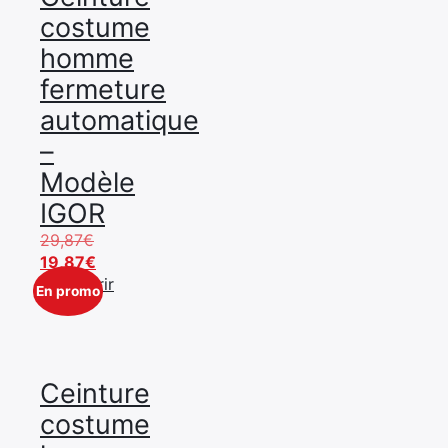
costume
homme
fermeture
automatique
–
Modèle
IGOR
Le
29,87
€
prix
Le
19,87
€
initial
prix
Découvrir
En promo
était :
actuel
29,87€.
est :
19,87€.
Ceinture
costume