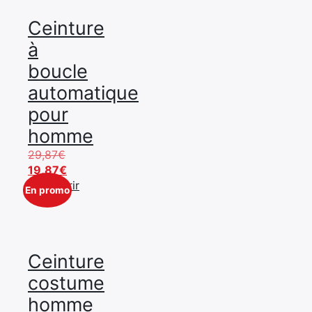
Ceinture
à
boucle
automatique
pour
homme
Le
29,87
€
prix
Le
19,87
€
initial
prix
Découvrir
En promo
était :
actuel
29,87€.
est :
19,87€.
Ceinture
costume
homme