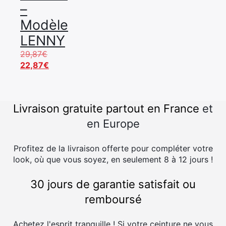
–
Modèle
LENNY
Le
29,87
€
prix
Le
22,87
€
initial
prix
était :
actuel
29,87€.
est :
Livraison gratuite partout en France
et
22,87€.
en Europe
Profitez de la livraison offerte pour compléter votre
look, où que vous soyez, en seulement 8 à 12 jours !
30 jours de garantie satisfait ou
remboursé
Achetez l'esprit tranquille ! Si votre ceinture ne vous