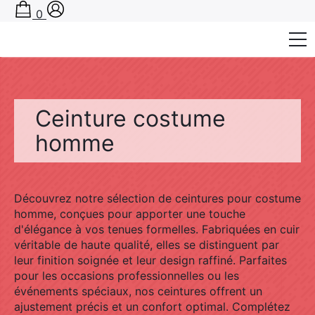
0
Ceinture par Matière
Ceinture par Couleur
Ceinture costume
homme
Ceinture par Boucle
Ceinture par Style
Découvrez notre sélection de ceintures pour costume
Accessoires
homme, conçues pour apporter une touche
d'élégance à vos tenues formelles. Fabriquées en cuir
Guide taille ceinture
véritable de haute qualité, elles se distinguent par
leur finition soignée et leur design raffiné. Parfaites
Choisir sa ceinture
pour les occasions professionnelles ou les
événements spéciaux, nos ceintures offrent un
ajustement précis et un confort optimal. Complétez