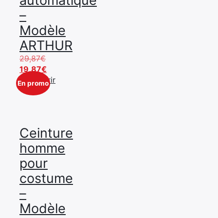
automatique
–
Modèle
ARTHUR
Le
29,87
€
prix
Le
19,87
€
initial
prix
Découvrir
En promo
était :
actuel
29,87€.
est :
19,87€.
Ceinture
homme
pour
costume
–
Modèle