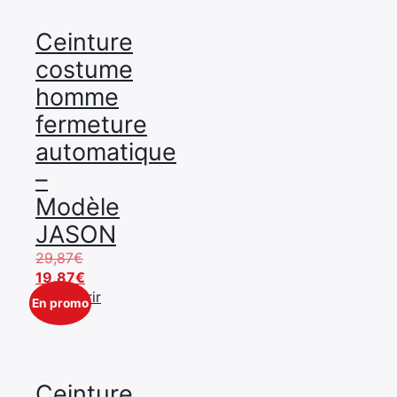
24,87€.
Ceinture
costume
homme
fermeture
automatique
–
Modèle
JASON
Le
29,87
€
prix
Le
19,87
€
initial
prix
Découvrir
En promo
était :
actuel
29,87€.
est :
19,87€.
Ceinture