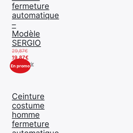
fermeture
automatique
–
Modèle
SERGIO
Le
29,87
€
prix
Le
19,87
€
initial
prix
Découvrir
En promo
était :
actuel
29,87€.
est :
19,87€.
Ceinture
costume
homme
fermeture